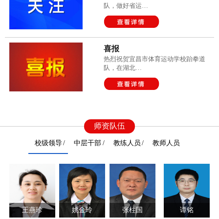
队，做好省运…
喜报
热烈祝贺宜昌市体育运动学校跆拳道
队，在湖北…
师资队伍
校级领导
中层干部
教练人员
教师人员
王燕珍
姚金玲
张柱国
谭铭